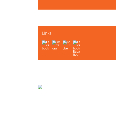
Links
About Us
Contact Us
Illinois Department of Public H
A project of the Illinois Public Health Association, I
© HIV Care Connect