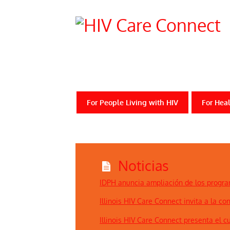
For People Living with HIV
For Heal
Noticias
IDPH anuncia ampliación de los progr
Illinois HIV Care Connect invita a la 
Illinois HIV Care Connect presenta el c